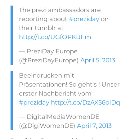
The prezi ambassadors are
reporting about
#preziday
on
their tumblr at
http://t.co/UGfOPKlJFm
— PreziDay Europe
(@PreziDayEurope)
April 5, 2013
Beeindrucken mit
Präsentationen! So geht's ! Unser
erster Nachbericht vom
#preziday
http://t.co/DzAX56oIDq
— DigitalMediaWomenDE
(@DigiWomenDE)
April 7, 2013