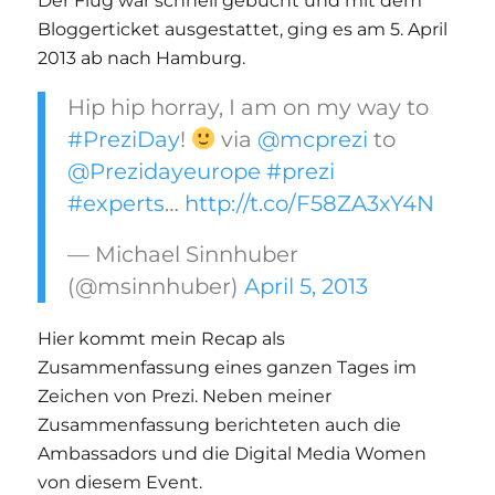
Der Flug war schnell gebucht und mit dem
Bloggerticket ausgestattet, ging es am 5. April
2013 ab nach Hamburg.
Hip hip horray, I am on my way to
#PreziDay
!
via
@mcprezi
to
@Prezidayeurope
#prezi
#experts
…
http://t.co/F58ZA3xY4N
— Michael Sinnhuber
(@msinnhuber)
April 5, 2013
Hier kommt mein Recap als
Zusammenfassung eines ganzen Tages im
Zeichen von Prezi. Neben meiner
Zusammenfassung berichteten auch die
Ambassadors und die Digital Media Women
von diesem Event.