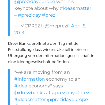
@prezidayeurope
with his
keynote about why
#ideasmatter
–
#preziday
#prezi
— MCPREZI (@mcprezi)
April 5,
2013
Drew Banks eröffnete den Tag mit der
Feststellung, dass wir uns aktuell in einem
Übergang von der Informationsgesellschaft in
eine Ideengesellschaft befinden.
"we are moving from an
#information
economy to an
#idea
economy" says
@drewbanks
at
#preziday
#prezi
#ideasmatter
@prezidayeurope