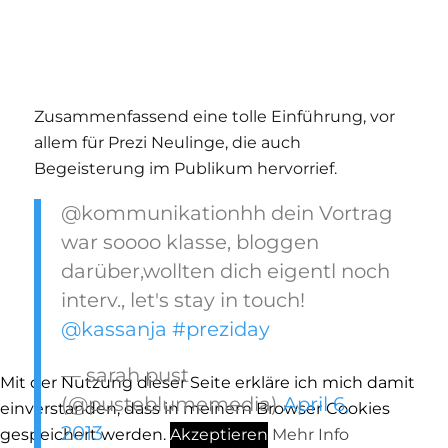
Zusammenfassend eine tolle Einführung, vor
allem für Prezi Neulinge, die auch
Begeisterung im Publikum hervorrief.
@kommunikationhh dein Vortrag
war soooo klasse, bloggen
darüber,wollten dich eigentl noch
interv., let's stay in touch!
@kassanja
#preziday
— sarah pust
Mit der Nutzung dieser Seite erkläre ich mich damit
(@pusteblumemedia)
April 6,
einverstanden, dass in meinem Browser Cookies
2013
gespeichert werden.
Akzeptieren
Mehr Info