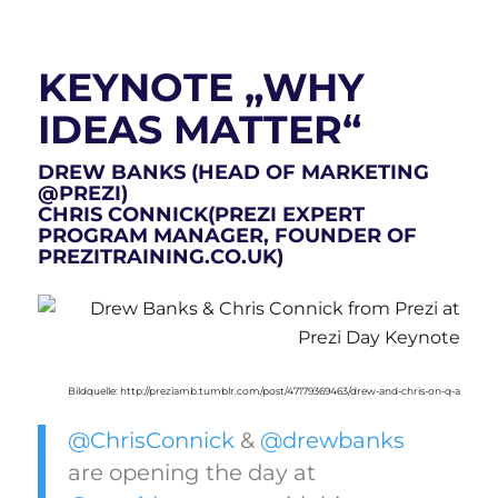
KEYNOTE „WHY
IDEAS MATTER“
DREW BANKS
(HEAD OF MARKETING
@PREZI)
CHRIS CONNICK
(PREZI EXPERT
PROGRAM MANAGER, FOUNDER OF
PREZITRAINING.CO.UK
)
Bildquelle: http://preziamb.tumblr.com/post/47179369463/drew-and-chris-on-q-a
@ChrisConnick
&
@drewbanks
are opening the day at