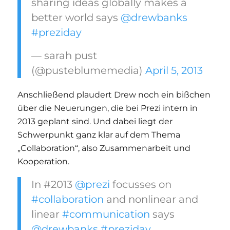
sharing ideas globally makes a
better world says
@drewbanks
#preziday
— sarah pust
(@pusteblumemedia)
April 5, 2013
Anschließend plaudert Drew noch ein bißchen
über die Neuerungen, die bei Prezi intern in
2013 geplant sind. Und dabei liegt der
Schwerpunkt ganz klar auf dem Thema
„Collaboration“, also Zusammenarbeit und
Kooperation.
In #2013
@prezi
focusses on
#collaboration
and nonlinear and
linear
#communication
says
@drewbanks
#preziday