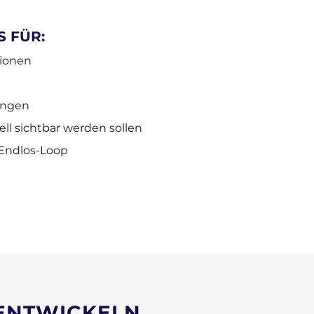
S FÜR:
tionen
ungen
l sichtbar werden sollen
 Endlos-Loop
 ENTWICKELN