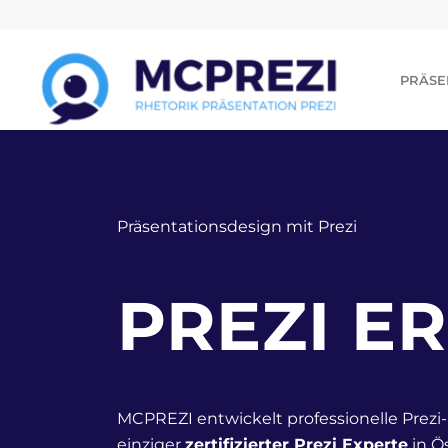
PRÄSE
Präsentationsdesign mit Prezi
PREZI E
MCPREZI entwickelt professionelle Prezi-
einziger
zertifizierter Prezi Experte
in Ös