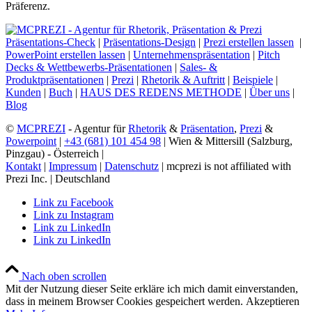
Präferenz.
Präsentations-Check
|
Präsentations-Design
|
Prezi erstellen lassen
|
PowerPoint erstellen lassen
|
Unternehmenspräsentation
|
Pitch
Decks & Wettbewerbs-Präsentationen
|
Sales- &
Produktpräsentationen
|
Prezi
|
Rhetorik & Auftritt
|
Beispiele
|
Kunden
|
Buch
|
HAUS DES REDENS METHODE
|
Über uns
|
Blog
©
MCPREZI
- Agentur für
Rhetorik
&
Präsentation
,
Prezi
&
Powerpoint
|
+43 (681) 101 454 98
| Wien & Mittersill (Salzburg,
Pinzgau) - Österreich |
Kontakt
|
Impressum
|
Datenschutz
| mcprezi is not affiliated with
Prezi Inc. | Deutschland
Link zu Facebook
Link zu Instagram
Link zu LinkedIn
Link zu LinkedIn
Nach oben scrollen
Mit der Nutzung dieser Seite erkläre ich mich damit einverstanden,
dass in meinem Browser Cookies gespeichert werden.
Akzeptieren