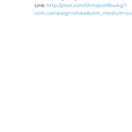
Link:
http://prezi.com/5hmqoo5fbwkg/?
utm_campaign=share&utm_medium=cop