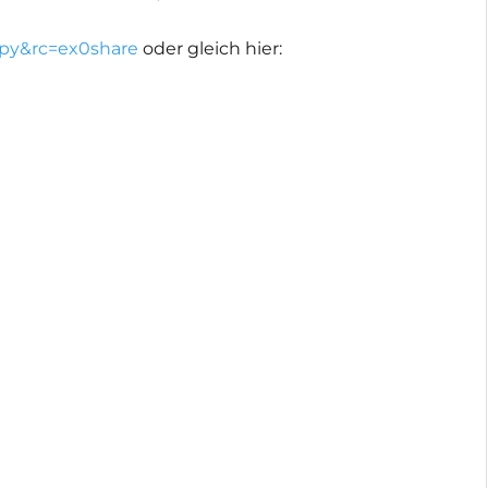
y&rc=ex0share
oder gleich hier: